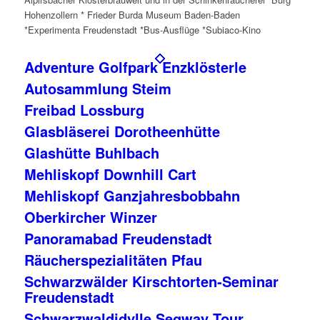
Hohenzollern * Frieder Burda Museum Baden-Baden
*Experimenta Freudenstadt *Bus-Ausflüge *Subiaco-Kino
Adventure Golfpark Enzklösterle
Autosammlung Steim
Freibad Lossburg
Glasbläserei Dorotheenhütte
Glashütte Buhlbach
Mehliskopf Downhill Cart
Mehliskopf Ganzjahresbobbahn
Oberkircher Winzer
Panoramabad Freudenstadt
Räucherspezialitäten Pfau
Schwarzwälder Kirschtorten-Seminar
Freudenstadt
Schwarzwaldidylle Segway Tour