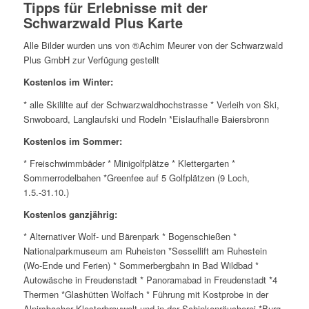
Tipps für Erlebnisse mit der
Schwarzwald Plus Karte
Alle Bilder wurden uns von ®Achim Meurer von der Schwarzwald
Plus GmbH zur Verfügung gestellt
Kostenlos im Winter:
* alle Skililte auf der Schwarzwaldhochstrasse * Verleih von Ski,
Snwoboard, Langlaufski und Rodeln *Eislaufhalle Baiersbronn
Kostenlos im Sommer:
* Freischwimmbäder * Minigolfplätze * Klettergarten *
Sommerrodelbahen *Greenfee auf 5 Golfplätzen (9 Loch,
1.5.-31.10.)
Kostenlos ganzjährig:
* Alternativer Wolf- und Bärenpark * Bogenschießen *
Nationalparkmuseum am Ruheisten *Sessellift am Ruhestein
(Wo-Ende und Ferien) * Sommerbergbahn in Bad Wildbad *
Autowäsche in Freudenstadt * Panoramabad in Freudenstadt *4
Thermen *Glashütten Wolfach * Führung mit Kostprobe in der
Alpirsbacher Klosterbrauwelt und in der Schinkenräucherei *Burg